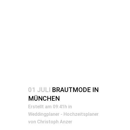
01 JULI
BRAUTMODE IN
MÜNCHEN
Erstellt am 09:41h
in
Weddingplaner - Hochzeitsplaner
von
Christoph Anzer