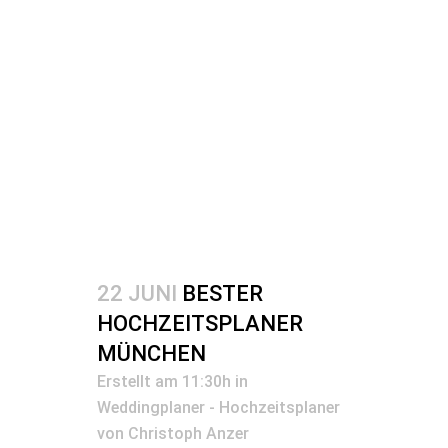
22 JUNI
BESTER
HOCHZEITSPLANER
MÜNCHEN
Erstellt am 11:30h
in
Weddingplaner - Hochzeitsplaner
von
Christoph Anzer