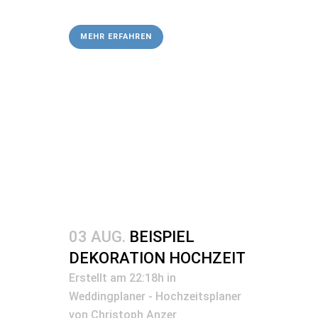
MEHR ERFAHREN
03 AUG.
BEISPIEL
DEKORATION HOCHZEIT
Erstellt am 22:18h
in
Weddingplaner - Hochzeitsplaner
von
Christoph Anzer