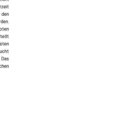
zeit
 den
den.
boten
tellt
gsten
sucht
 Das
chen