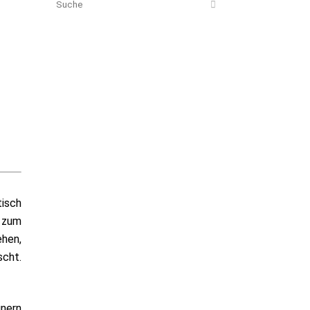
tisch
e zum
ehen,
scht.
nern