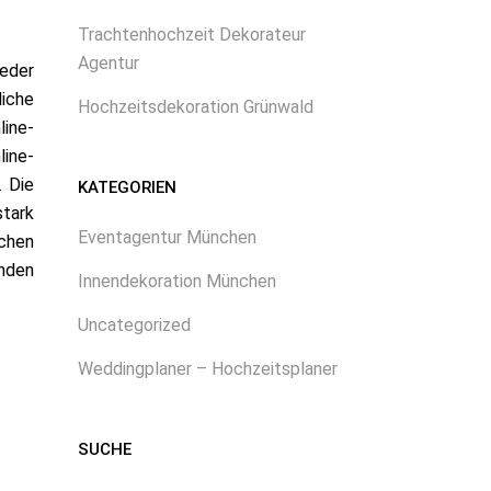
Trachtenhochzeit Dekorateur
Agentur
ieder
iche
Hochzeitsdekoration Grünwald
ine-
ine-
n.
Die
KATEGORIEN
stark
Eventagentur München
ichen
unden
Innendekoration München
Uncategorized
Weddingplaner – Hochzeitsplaner
SUCHE