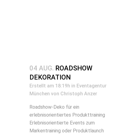
04 AUG.
ROADSHOW
DEKORATION
Erstellt am 18:19h
in
Eventagentur
München
von
Christoph Anzer
Roadshow-Deko für ein
erlebnisorientiertes Produkttraining
Erlebnisorientierte Events zum
Markentraining oder Produktlaunch