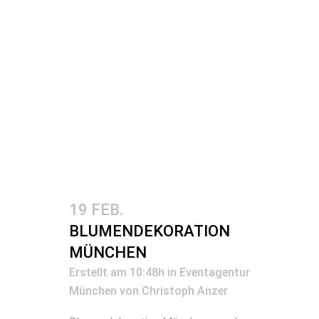
19 FEB.
BLUMENDEKORATION
MÜNCHEN
Erstellt am 10:48h
in
Eventagentur
München
von
Christoph Anzer