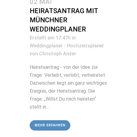
02 MAI
HEIRATSANTRAG MIT
MÜNCHNER
WEDDINGPLANER
Erstellt am 17:47h
in
Weddingplaner - Hochzeitsplaner
von
Christoph Anzer
Heiratsantrag - von der Idee zur
Frage Verliebt, verlobt, verheiratet.
Dazwischen liegt ein ganz wichtiges
Ereignis, der Heiratsantrag. Die
Frage: „Willst Du mich heiraten“
stellt in...
MEHR ERFAHREN