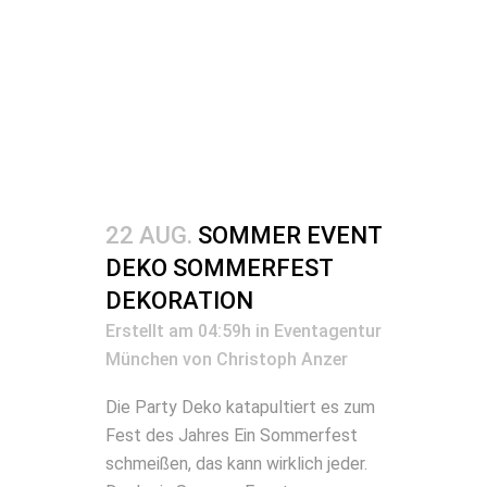
22 AUG.
SOMMER EVENT
DEKO SOMMERFEST
DEKORATION
Erstellt am 04:59h
in
Eventagentur
München
von
Christoph Anzer
Die Party Deko katapultiert es zum
Fest des Jahres Ein Sommerfest
schmeißen, das kann wirklich jeder.