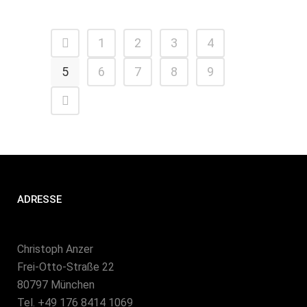
1
2
3
4
5
6
7
8
9
ADRESSE
Christoph Anzer
Frei-Otto-Straße 22
80797 München
Tel. +49 176 8414 1069